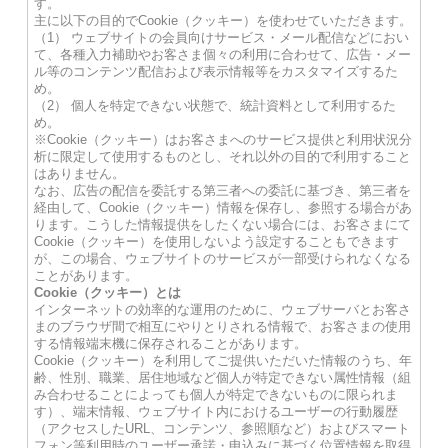
す。
主に以下の目的でCookie（クッキー）を使わせていただきます。
（1） ウェブサイトの会員向けサービス・メール配信などにおい
て、各種入力補助やお客さま個々の利用に合わせて、広告・メー
ル等のコンテンツ配信および表示情報等をカスタマイズするた
め。
（2） 個人を特定できない状態で、統計資料として利用するた
め。
※Cookie（クッキー）はお客さまへのサービス提供と利用状況分
析に限定して使用するものとし、それ以外の目的で利用すること
はありません。
なお、広告の配信を委託する第三者への委託に基づき、第三者を
経由して、Cookie（クッキー）情報を保存し、参照する場合があ
ります。こうした情報提供をしたくない場合には、お客さまにて
Cookie（クッキー）を使用しないよう設定することもできます
が、この場合、ウェブサイトのサービスが一部受けられなくなる
ことがあります。
Cookie（クッキー）とは
インターネットの効率的な運用のために、ウェブサーバとお客さ
まのブラウザ間で相互にやりとりされる情報で、お客さまの使用
する情報端末機に保存されることがあります。
Cookie（クッキー）を利用してご提供いただいた情報のうち、年
齢、性別、職業、居住地域など個人が特定できない属性情報（組
み合わせることによっても個人が特定できないものに限られま
す）、端末情報、ウェブサイト内におけるユーザーの行動履歴
（アクセスしたURL、コンテンツ、参照順など）およびスマート
フォン等利用時のユーザー承諾・申込みに基づく位置情報を取得