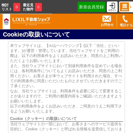
検討
最近見
新規会員登録
0
0
リスト
た物件
お問合せ
電話する
Cookieの取扱いについて
本ウェブサイトは、【㈲山一ハウジング】(以下「当社」といい
ます。)が運営・管理しています。当社ウェブサイトをご利用の
際は、以下の利用条件をよくお読みいただき、同意の上ご利用い
ただくようお願いいたします。
また、当社ウェブサイトにおいて別途利用条件を定めている場合
には、各利用条件についてもよくお読みいただき、同意の上ご利
用ください。お客さまが本ウェブサイトを利用された場合、すべ
ての利用条件に同意いただいたものとさせていただきますのでご
了承ください。
なお、当社ウェブサイトは、利用条件を必要に応じて変更するこ
とがありますので、ご利用の都度内容をご確認いただきますよう
お願いいたします。
以下の利用条件をよくお読みいただき、ご同意のうえご利用下さ
るようお願いいたします。
Cookie（クッキー）の取扱いについて
当社ウェブサイトの一部において、お客さまへのサービス提供を
目的に、Cookie（クッキー）と呼ばれる情報を送受信しておりま