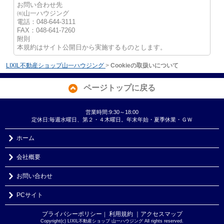
お問い合わせ先
㈲山一ハウジング
電話：048-644-3111
FAX：048-641-7260
附則
本規約はサイト公開日から実施するものとします。
LIXIL不動産ショップ山一ハウジング
>
Cookieの取扱いについて
ページトップに戻る
営業時間:9:30～18:00
定休日:毎週水曜日、第２・４木曜日。年末年始・夏季休業・ＧＷ
ホーム
会社概要
お問い合わせ
PCサイト
プライバシーポリシー
利用規約
｜アクセスマップ
｜
Copyright(c) LIXIL不動産ショップ 山一ハウジング All rights reserved.