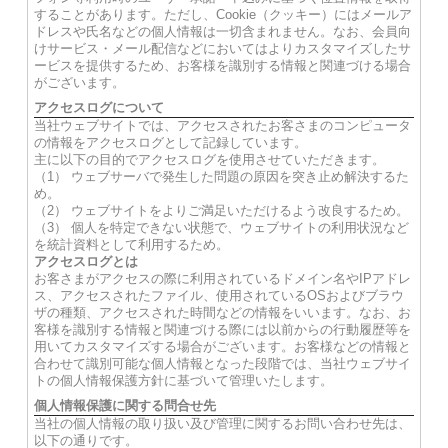
することがあります。ただし、Cookie（クッキー）にはメールア
ドレスや氏名などの個人情報は一切含まれません。なお、会員向
けサービス・メール配信などにおいてはよりカスタマイズしたサ
ービスを提供するため、お客様を識別する情報と関連づける場合
がございます。
アクセスログについて
当社ウェブサイトでは、アクセスされたお客さまのコンピュータ
の情報をアクセスログとして記録しています。
主に以下の目的でアクセスログを使用させていただきます。
（1） ウェブサーバで発生した問題の原因を突き止め解決するた
め。
（2） ウェブサイトをよりご満足いただけるよう改良するため。
（3） 個人を特定できない状態で、ウェブサイトの利用状況など
を統計資料として利用するため。
アクセスログとは
お客さまがアクセスの際に利用されているドメイン名やIPアドレ
ス、アクセスされたファイル、使用されているOSおよびブラウ
ザの種類、アクセスされた時間などの情報をいいます。なお、お
客様を識別する情報と関連づける際には以前からの行動履歴等を
用いてカスタマイズする場合がございます。お客様などの情報と
合わせて識別可能な個人情報となった段階では、当社ウェブサイ
トの個人情報保護方針に基づいて管理いたします。
個人情報保護に関する問合せ先
当社の個人情報の取り扱い及び管理に関するお問い合わせ先は、
以下の通りです。