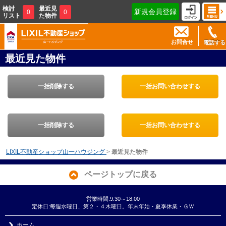
検討
最近見
新規会員登録
0
0
リスト
た物件
お問合せ
電話する
最近見た物件
一括削除する
一括お問い合わせする
一括削除する
一括お問い合わせする
LIXIL不動産ショップ山一ハウジング
>
最近見た物件
ページトップに戻る
営業時間:9:30～18:00
定休日:毎週水曜日、第２・４木曜日。年末年始・夏季休業・ＧＷ
ホーム