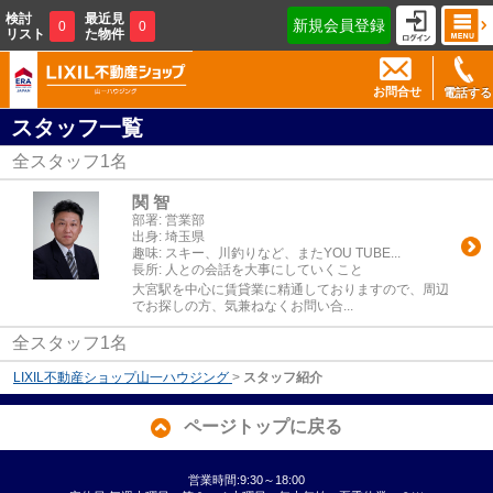
検討
最近見
新規会員登録
0
0
リスト
た物件
お問合せ
電話する
スタッフ一覧
全スタッフ
1
名
関 智
部署:
営業部
出身:
埼玉県
趣味:
スキー、川釣りなど、またYOU TUBE...
長所:
人との会話を大事にしていくこと
大宮駅を中心に賃貸業に精通しておりますので、周辺
でお探しの方、気兼ねなくお問い合...
全スタッフ1名
LIXIL不動産ショップ山一ハウジング
>
スタッフ紹介
ページトップに戻る
営業時間:9:30～18:00