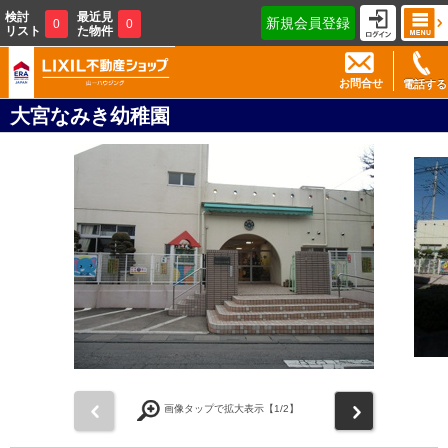
検討
最近見
新規会員登録
0
0
リスト
た物件
お問合せ
電話する
大宮なみき幼稚園
前
次
画像タップで拡大表示【
1
/2】