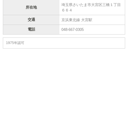
埼玉県さいたま市大宮区三橋１丁目
所在地
６６４
交通
京浜東北線 大宮駅
電話
048-667-0305
1975年認可