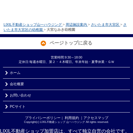
LIXIL不動産ショップ山一ハウジング
>
周辺施設案内
>
さいたま市大宮区
>
さ
いたま市大宮区の幼稚園
>
大宮なみき幼稚園
ページトップに戻る
営業時間:9:30～18:00
定休日:毎週水曜日、第２・４木曜日。年末年始・夏季休業・ＧＷ
ホーム
会社概要
お問い合わせ
PCサイト
プライバシーポリシー
利用規約
｜アクセスマップ
｜
Copyright(c) LIXIL不動産ショップ 山一ハウジング All rights reserved.
LIXIL不動産ショップ加盟店は、すべて独立自営の会社です。