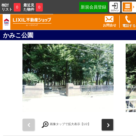
検討
最近見
新規会員登録
0
0
リスト
た物件
お問合せ
電話する
かみこ公園
前
次
画像タップで拡大表示【
1
/2】