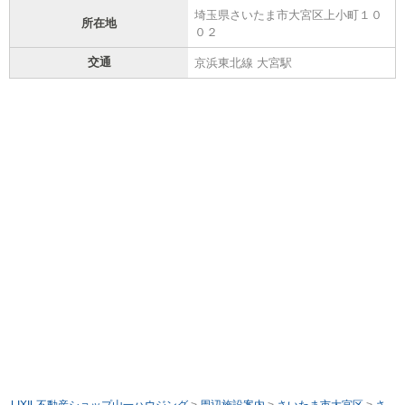
埼玉県さいたま市大宮区上小町１０
所在地
０２
交通
京浜東北線 大宮駅
LIXIL不動産ショップ山一ハウジング
>
周辺施設案内
>
さいたま市大宮区
>
さ