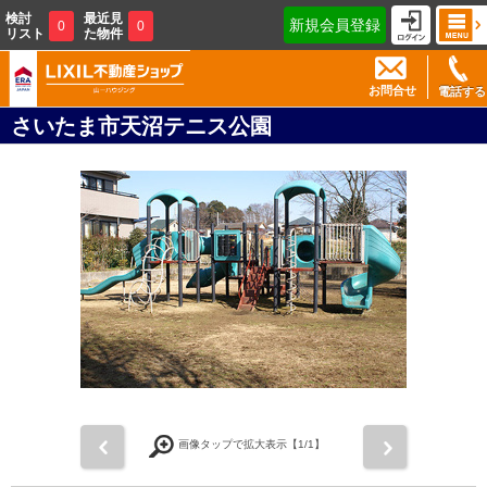
検討
最近見
新規会員登録
0
0
リスト
た物件
お問合せ
電話する
さいたま市天沼テニス公園
前
次
画像タップで拡大表示【
1
/1】