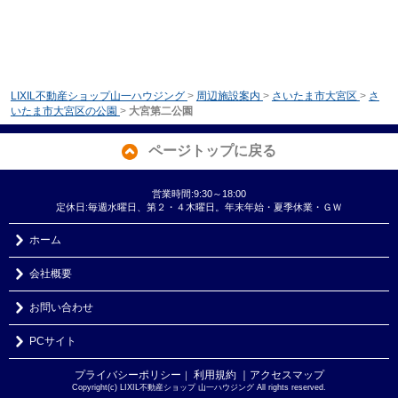
LIXIL不動産ショップ山一ハウジング
>
周辺施設案内
>
さいたま市大宮区
>
さ
いたま市大宮区の公園
>
大宮第二公園
ページトップに戻る
営業時間:9:30～18:00
定休日:毎週水曜日、第２・４木曜日。年末年始・夏季休業・ＧＷ
ホーム
会社概要
お問い合わせ
PCサイト
プライバシーポリシー
利用規約
｜アクセスマップ
｜
Copyright(c) LIXIL不動産ショップ 山一ハウジング All rights reserved.