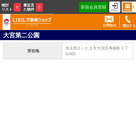
検討
最近見
新規会員登録
0
0
リスト
た物件
お問合せ
電話する
大宮第二公園
埼玉県さいたま市大宮区寿能町２丁
所在地
目405