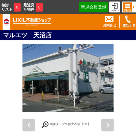
検討
最近見
新規会員登録
0
0
リスト
た物件
お問合せ
電話する
マルエツ 天沼店
前
次
画像タップで拡大表示【
1
/1】