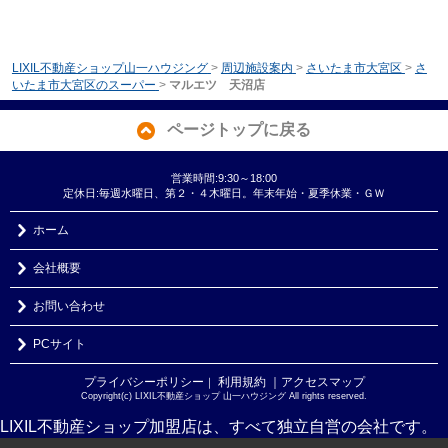
LIXIL不動産ショップ山一ハウジング
>
周辺施設案内
>
さいたま市大宮区
>
さ
いたま市大宮区のスーパー
>
マルエツ 天沼店
ページトップに戻る
営業時間:9:30～18:00
定休日:毎週水曜日、第２・４木曜日。年末年始・夏季休業・ＧＷ
ホーム
会社概要
お問い合わせ
PCサイト
プライバシーポリシー
利用規約
｜アクセスマップ
｜
Copyright(c) LIXIL不動産ショップ 山一ハウジング All rights reserved.
LIXIL不動産ショップ加盟店は、すべて独立自営の会社です。