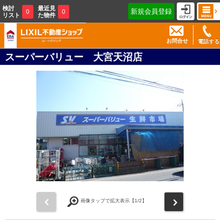
検討
最近見
新規会員登録
0
0
リスト
た物件
お問合せ
電話する
スーパーバリュー 大宮天沼店
前
次
画像タップで拡大表示【
1
/2】