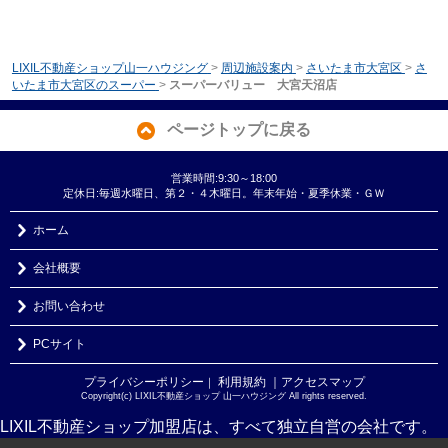
LIXIL不動産ショップ山一ハウジング
>
周辺施設案内
>
さいたま市大宮区
>
さ
いたま市大宮区のスーパー
>
スーパーバリュー 大宮天沼店
ページトップに戻る
営業時間:9:30～18:00
定休日:毎週水曜日、第２・４木曜日。年末年始・夏季休業・ＧＷ
ホーム
会社概要
お問い合わせ
PCサイト
プライバシーポリシー
利用規約
｜アクセスマップ
｜
Copyright(c) LIXIL不動産ショップ 山一ハウジング All rights reserved.
LIXIL不動産ショップ加盟店は、すべて独立自営の会社です。