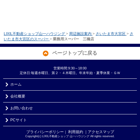
LIXIL不動産ショップ山一ハウジング
>
周辺施設案内
>
さいたま市大宮区
>
さ
いたま市大宮区のスーパー
>
業務用スーパー 三橋店
ページトップに戻る
営業時間:9:30～18:00
定休日:毎週水曜日、第２・４木曜日。年末年始・夏季休業・ＧＷ
ホーム
会社概要
お問い合わせ
PCサイト
プライバシーポリシー
利用規約
｜アクセスマップ
｜
Copyright(c) LIXIL不動産ショップ 山一ハウジング All rights reserved.