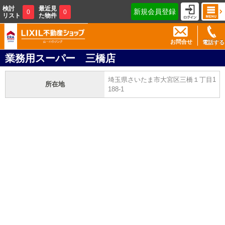
検討
最近見
新規会員登録
0
0
リスト
た物件
お問合せ
電話する
業務用スーパー 三橋店
埼玉県さいたま市大宮区三橋１丁目1
所在地
188-1