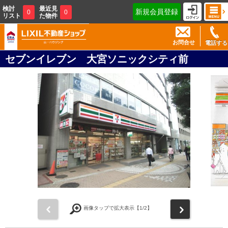
検討
最近見
新規会員登録
0
0
リスト
た物件
お問合せ
電話する
セブンイレブン 大宮ソニックシティ前
前
次
画像タップで拡大表示【
1
/2】