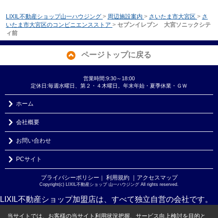
LIXIL不動産ショップ山一ハウジング
>
周辺施設案内
>
さいたま市大宮区
>
さ
いたま市大宮区のコンビニエンスストア
>
セブンイレブン 大宮ソニックシテ
ィ前
ページトップに戻る
営業時間:9:30～18:00
定休日:毎週水曜日、第２・４木曜日。年末年始・夏季休業・ＧＷ
ホーム
会社概要
お問い合わせ
PCサイト
プライバシーポリシー
利用規約
｜アクセスマップ
｜
Copyright(c) LIXIL不動産ショップ 山一ハウジング All rights reserved.
LIXIL不動産ショップ加盟店は、すべて独立自営の会社です。
当サイトでは、お客様の当サイト利用状況把握、サービス向上検討を目的と