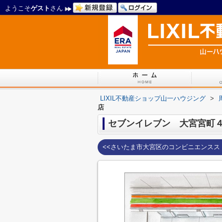
ようこそ
ゲスト
さん
LIXIL不動産ショップ山一ハウジング
>
店
セブンイレブン 大宮宮町
<<さいたま市大宮区のコンビニエンスス