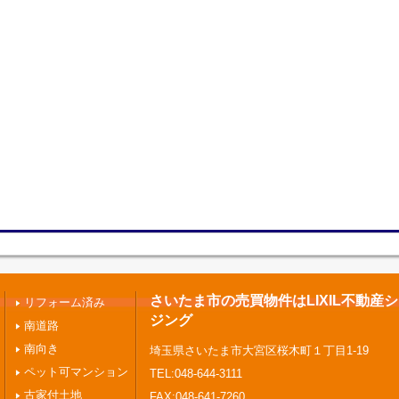
さいたま市の売買物件はLIXIL不動産
リフォーム済み
ジング
南道路
南向き
埼玉県さいたま市大宮区桜木町１丁目1-19
ペット可マンション
TEL:048-644-3111
古家付土地
FAX:048-641-7260