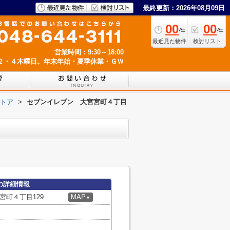
最終更新：2026年08月09日
00
00
件
件
最近見た物件
検討リスト
営業時間：9:30～18:00
２・４木曜日。年末年始・夏季休業・ＧＷ
トア
>
セブンイレブン 大宮宮町４丁目
の詳細情報
宮町４丁目129
MAP
▼