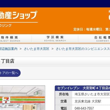
定休日：毎週水曜日、第
周辺施設案内
>
さいたま市大宮区
>
さいたま市大宮区のコンビニエンスス
４丁目店
トアの一覧へ
セブンイレブン 大宮宮町４丁目店
所在地
埼玉県さいたま市大宮区
交通
京浜東北線 大宮駅
電話
048-643-7557