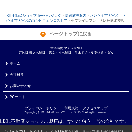
LIXIL不動産ショップ山一ハウジング
>
周辺施設案内
>
さいたま市大宮区
>
さ
いたま市大宮区のコンビニエンスストア
>
セブンイレブン さいたま北袋店
ページトップに戻る
営業時間:9:30～18:00
定休日:毎週水曜日、第２・４木曜日。年末年始・夏季休業・ＧＷ
ホーム
会社概要
お問い合わせ
PCサイト
プライバシーポリシー
利用規約
｜アクセスマップ
｜
Copyright(c) LIXIL不動産ショップ 山一ハウジング All rights reserved.
LIXIL不動産ショップ加盟店は、すべて独立自営の会社です。
当サイトでは、お客様の当サイト利用状況把握、サービス向上検討を目的と