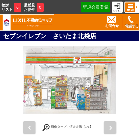
検討
最近見
新規会員登録
0
0
リスト
た物件
お問合せ
電話する
セブンイレブン さいたま北袋店
前
次
画像タップで拡大表示【
1
/1】