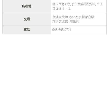
埼玉県さいたま市大宮区北袋町２丁
所在地
目３８４－１
京浜東北線 さいたま新都心駅
交通
京浜東北線 与野駅
電話
048-645-9711