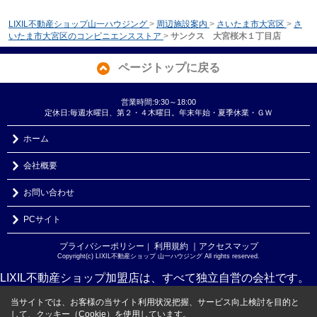
LIXIL不動産ショップ山一ハウジング
>
周辺施設案内
>
さいたま市大宮区
>
さ
いたま市大宮区のコンビニエンスストア
>
サンクス 大宮桜木１丁目店
ページトップに戻る
営業時間:9:30～18:00
定休日:毎週水曜日、第２・４木曜日。年末年始・夏季休業・ＧＷ
ホーム
会社概要
お問い合わせ
PCサイト
プライバシーポリシー
利用規約
｜アクセスマップ
｜
Copyright(c) LIXIL不動産ショップ 山一ハウジング All rights reserved.
LIXIL不動産ショップ加盟店は、すべて独立自営の会社です。
当サイトでは、お客様の当サイト利用状況把握、サービス向上検討を目的と
して、クッキー（Cookie）を使用しています。