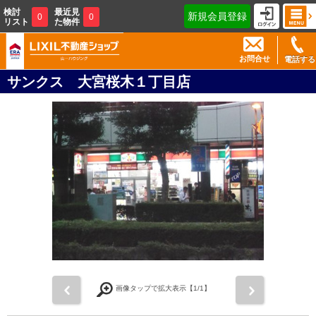
検討
最近見
新規会員登録
0
0
リスト
た物件
お問合せ
電話する
サンクス 大宮桜木１丁目店
前
次
画像タップで拡大表示【
1
/1】