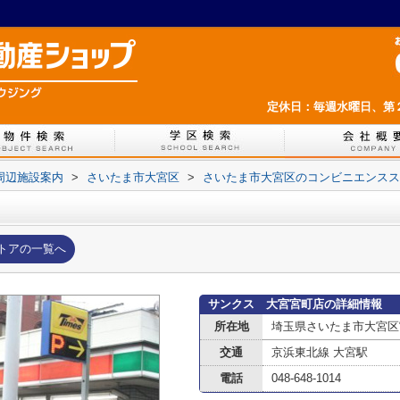
定休日：毎週水曜日、第
周辺施設案内
>
さいたま市大宮区
>
さいたま市大宮区のコンビニエンスス
トアの一覧へ
サンクス 大宮宮町店の詳細情報
所在地
埼玉県さいたま市大宮区
交通
京浜東北線 大宮駅
電話
048-648-1014