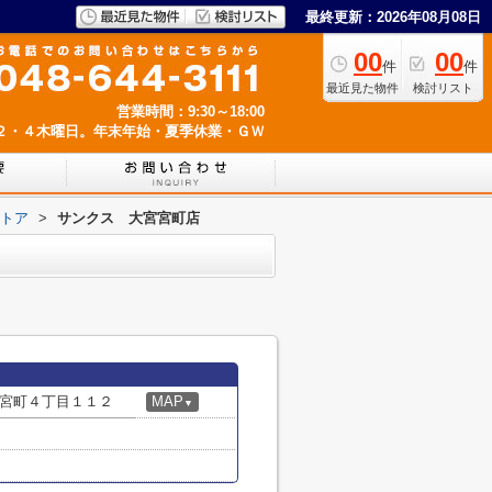
最終更新：2026年08月08日
00
00
件
件
最近見た物件
検討リスト
営業時間：9:30～18:00
２・４木曜日。年末年始・夏季休業・ＧＷ
トア
>
サンクス 大宮宮町店
宮町４丁目１１２
MAP
▼