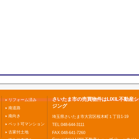
さいたま市の売買物件はLIXIL不動産
リフォーム済み
ジング
南道路
南向き
埼玉県さいたま市大宮区桜木町１丁目1-19
ペット可マンション
TEL:048-644-3111
古家付土地
FAX:048-641-7260