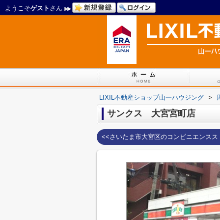
ようこそ
ゲスト
さん
LIXIL不動産ショップ山一ハウジング
>
サンクス 大宮宮町店
<<さいたま市大宮区のコンビニエンスス