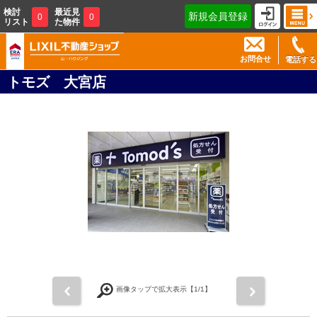
検討
最近見
新規会員登録
0
0
リスト
た物件
お問合せ
電話する
トモズ 大宮店
前
次
画像タップで拡大表示【
1
/1】