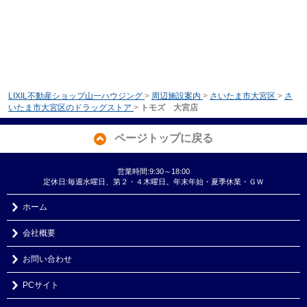
LIXIL不動産ショップ山一ハウジング
>
周辺施設案内
>
さいたま市大宮区
>
さ
いたま市大宮区のドラッグストア
>
トモズ 大宮店
ページトップに戻る
営業時間:9:30～18:00
定休日:毎週水曜日、第２・４木曜日。年末年始・夏季休業・ＧＷ
ホーム
会社概要
お問い合わせ
PCサイト