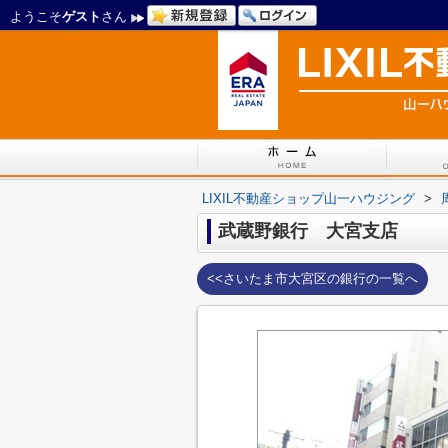
ようこそ
ゲスト
さん
LIXIL不動産ショップ山一ハウジング
>
武蔵野銀行 大宮支店
<<さいたま市大宮区の銀行の一覧へ