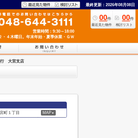
最終更新：2026年08月08日
00
00
件
件
最近見た物件
検討リスト
営業時間：9:30～18:00
２・４木曜日。年末年始・夏季休業・ＧＷ
行 大宮支店
宮町１丁目
MAP
▼