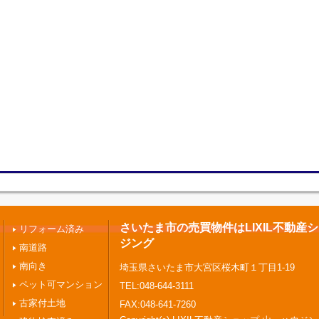
さいたま市の売買物件はLIXIL不動産
リフォーム済み
ジング
南道路
南向き
埼玉県さいたま市大宮区桜木町１丁目1-19
ペット可マンション
TEL:048-644-3111
古家付土地
FAX:048-641-7260