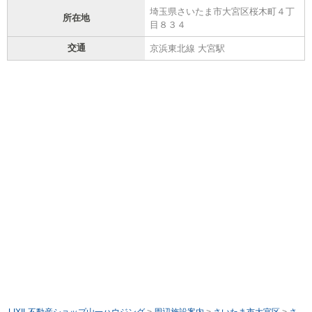
埼玉県さいたま市大宮区桜木町４丁
所在地
目８３４
交通
京浜東北線 大宮駅
LIXIL不動産ショップ山一ハウジング
>
周辺施設案内
>
さいたま市大宮区
>
さ