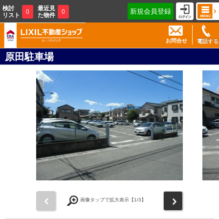
検討
最近見
新規会員登録
0
0
リスト
た物件
お問合せ
電話する
原田駐車場
前
次
画像タップで拡大表示【
1
/3】