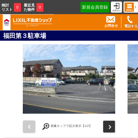
検討
最近見
新規会員登録
0
0
リスト
た物件
お問合せ
電話する
福田第３駐車場
前
次
画像タップで拡大表示【
1
/2】