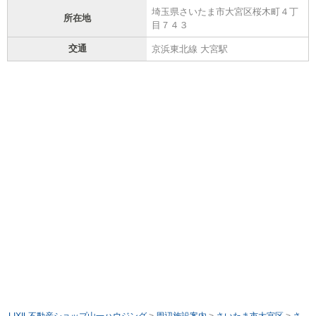
埼玉県さいたま市大宮区桜木町４丁
所在地
目７４３
交通
京浜東北線 大宮駅
LIXIL不動産ショップ山一ハウジング
>
周辺施設案内
>
さいたま市大宮区
>
さ