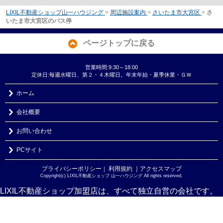
LIXIL不動産ショップ山一ハウジング
>
周辺施設案内
>
さいたま市大宮区
>
さ
いたま市大宮区のバス停
ページトップに戻る
営業時間:9:30～18:00
定休日:毎週水曜日、第２・４木曜日。年末年始・夏季休業・ＧＷ
ホーム
会社概要
お問い合わせ
PCサイト
プライバシーポリシー
利用規約
｜アクセスマップ
｜
Copyright(c) LIXIL不動産ショップ 山一ハウジング All rights reserved.
LIXIL不動産ショップ加盟店は、すべて独立自営の会社です。