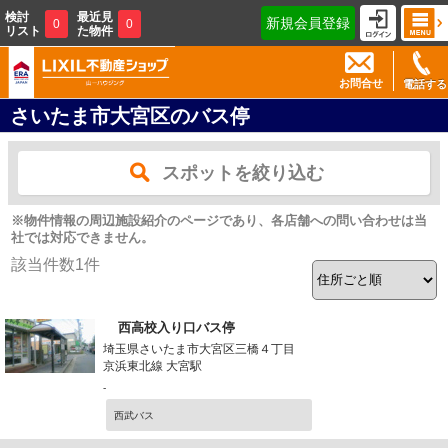
検討
最近見
新規会員登録
0
0
リスト
た物件
お問合せ
電話する
さいたま市大宮区のバス停
スポットを絞り込む
※物件情報の周辺施設紹介のページであり、各店舗への問い合わせは当
社では対応できません。
該当件数
1
件
西高校入り口バス停
埼玉県さいたま市大宮区三橋４丁目
京浜東北線 大宮駅
-
西武バス