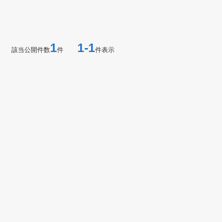
1
1-1
該当公開件数
件
件表示