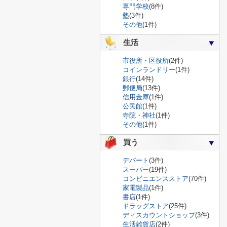
専門学校
(8件)
塾
(3件)
その他
(1件)
生活
市役所・区役所
(2件)
コインランドリー
(1件)
銀行
(14件)
郵便局
(13件)
信用金庫
(1件)
公民館
(1件)
寺院・神社
(1件)
その他
(1件)
買う
デパート
(3件)
スーパー
(19件)
コンビニエンスストア
(70件)
家電製品
(1件)
書店
(1件)
ドラッグストア
(25件)
ディスカウントショップ
(3件)
生活雑貨店
(2件)