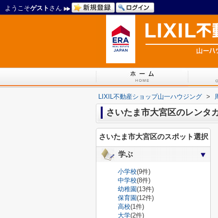
ようこそ
ゲスト
さん
LIXIL不動産ショップ山一ハウジング
>
さいたま市大宮区のレンタ
さいたま市大宮区のスポット選択
学ぶ
小学校
(9件)
中学校
(8件)
幼稚園
(13件)
保育園
(12件)
高校
(1件)
大学
(2件)