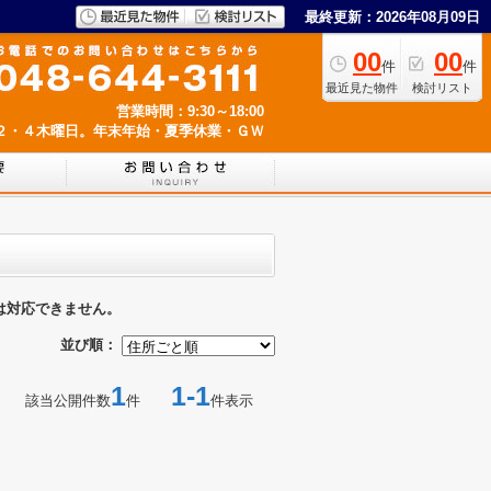
最終更新：2026年08月09日
00
00
件
件
最近見た物件
検討リスト
営業時間：9:30～18:00
２・４木曜日。年末年始・夏季休業・ＧＷ
は対応できません。
並び順：
1
1-1
該当公開件数
件
件表示